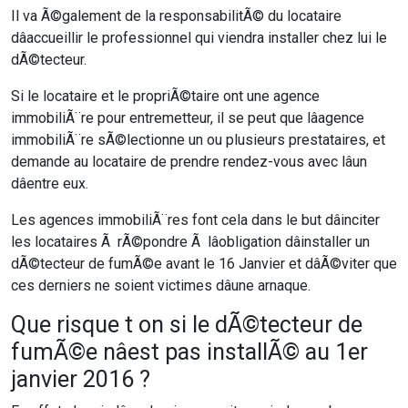
Il va Ã©galement de la responsabilitÃ© du locataire
dâaccueillir le professionnel qui viendra installer chez lui le
dÃ©tecteur.
Si le locataire et le propriÃ©taire ont une agence
immobiliÃ¨re pour entremetteur, il se peut que lâagence
immobiliÃ¨re sÃ©lectionne un ou plusieurs prestataires, et
demande au locataire de prendre rendez-vous avec lâun
dâentre eux.
Les agences immobiliÃ¨res font cela dans le but dâinciter
les locataires Ã rÃ©pondre Ã lâobligation dâinstaller un
dÃ©tecteur de fumÃ©e avant le 16 Janvier et dâÃ©viter que
ces derniers ne soient victimes dâune arnaque.
Que risque t on si le dÃ©tecteur de
fumÃ©e nâest pas installÃ© au 1er
janvier 2016 ?