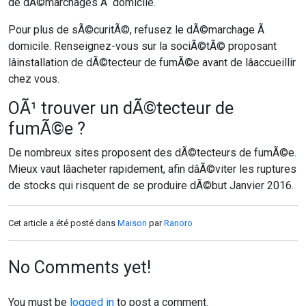
de dÃ©marchages Ã domicile.
Pour plus de sÃ©curitÃ©, refusez le dÃ©marchage Ã
domicile. Renseignez-vous sur la sociÃ©tÃ© proposant
lâinstallation de dÃ©tecteur de fumÃ©e avant de lâaccueillir
chez vous.
OÃ¹ trouver un dÃ©tecteur de
fumÃ©e ?
De nombreux sites proposent des dÃ©tecteurs de fumÃ©e.
Mieux vaut lâacheter rapidement, afin dâÃ©viter les ruptures
de stocks qui risquent de se produire dÃ©but Janvier 2016.
Cet article a été posté dans
Maison
par
Ranoro
No Comments yet!
You must be
logged in
to post a comment.