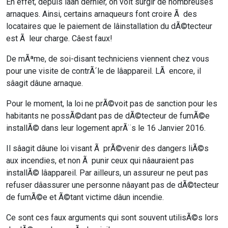
En effet, depuis lâan dernier, on voit surgir de nombreuses
arnaques. Ainsi, certains arnaqueurs font croire Ã des
locataires que le paiement de lâinstallation du dÃ©tecteur
est Ã leur charge. Câest faux!
De mÃªme, de soi-disant techniciens viennent chez vous
pour une visite de contrÃ´le de lâappareil. LÃ encore, il
sâagit dâune arnaque.
Pour le moment, la loi ne prÃ©voit pas de sanction pour les
habitants ne possÃ©dant pas de dÃ©tecteur de fumÃ©e
installÃ© dans leur logement aprÃ¨s le 16 Janvier 2016.
Il sâagit dâune loi visant Ã prÃ©venir des dangers liÃ©s
aux incendies, et non Ã punir ceux qui nâauraient pas
installÃ© lâappareil. Par ailleurs, un assureur ne peut pas
refuser dâassurer une personne nâayant pas de dÃ©tecteur
de fumÃ©e et Ã©tant victime dâun incendie.
Ce sont ces faux arguments qui sont souvent utilisÃ©s lors