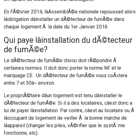
En FÃ©vrier 2014, lâAssemblÃ©e nationale repoussait alors
lâobligation dâinstaller un dÃ©tecteur de fumÃ©e dans
chaque logement Ã la date du 1er Janvier 2016.
Qui paye lâinstallation du dÃ©tecteur
de fumÃ©e?
Le dÃ©tecteur de fumÃ©e choisi doit rÃ©pondre Ã
certaines normes. Il doit donc porter la norme NF et le
marquage CE . Un dÃ©tecteur de fumÃ©e vous coÃ»tera
entre 7 et 30â¬ environ.
Le propriÃ©taire dâun logement est tenu dâinstaller le
dÃ©tecteur de fumÃ©e. Si il a des locataires, câest donc a
lui de payer lâinstallation. Par contre, câest au locataire ou Ã
lâoccupant de logement de veiller Ã la bonne marche de
lâappareil (changer les piles, vÃ©rifier que le systÃ¨me
fonctionne, etc).