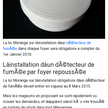
La loi Morange sur lâinstallation dâun
dÃ©tecteur de
fumÃ©e
dans chaque foyer sera obligatoire a compter du
1er Janvier 2016.
Lâinstallation dâun dÃ©tecteur de
fumÃ©e par foyer repoussÃ©e
La loi Morange sur lâinstallation obligatoire dâun dÃ©tecteur
de fumÃ©e devait entrer en vigueur au 8 Mars 2015.
Mais les magasins en proposant se sont rapidement vu
crouler les demandes, et lâappareil sâest trÃ¨s vite trouvÃ©
en rupture de stock dans tout lâhexagone.