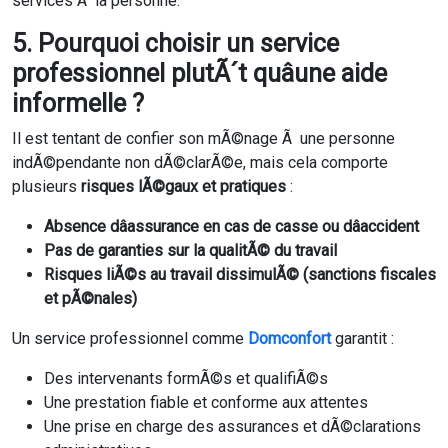
services Ã la personne.
5. Pourquoi choisir un service
professionnel plutÃ´t quâune aide
informelle ?
Il est tentant de confier son mÃ©nage Ã une personne
indÃ©pendante non dÃ©clarÃ©e, mais cela comporte
plusieurs
risques lÃ©gaux et pratiques
:
Absence dâassurance en cas de casse ou dâaccident
Pas de garanties sur la qualitÃ© du travail
Risques liÃ©s au travail dissimulÃ© (sanctions fiscales
et pÃ©nales)
Un service professionnel comme
Domconfort
garantit :
Des intervenants formÃ©s et qualifiÃ©s
Une prestation fiable et conforme aux attentes
Une prise en charge des assurances et dÃ©clarations