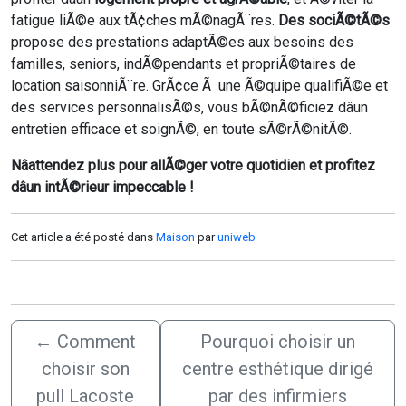
fatigue liÃ©e aux tÃ¢ches mÃ©nagÃ¨res.
Des sociÃ©tÃ©s
propose des prestations adaptÃ©es aux besoins des
familles, seniors, indÃ©pendants et propriÃ©taires de
location saisonniÃ¨re. GrÃ¢ce Ã une Ã©quipe qualifiÃ©e et
des services personnalisÃ©s, vous bÃ©nÃ©ficiez dâun
entretien efficace et soignÃ©, en toute sÃ©rÃ©nitÃ©.
Nâattendez plus pour allÃ©ger votre quotidien et profitez
dâun intÃ©rieur impeccable !
Cet article a été posté dans
Maison
par
uniweb
←
Comment
Pourquoi choisir un
choisir son
centre esthétique dirigé
pull Lacoste
par des infirmiers