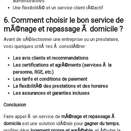
administratives
Une flexibilitÃ© et un service client rÃ©actif
6. Comment choisir le bon service de
mÃ©nage et repassage Ã domicile ?
Avant de sÃ©lectionner une entreprise ou un prestataire,
voici quelques critÃ¨res Ã considÃ©rer :
Les avis clients et recommandations
Les certifications et agrÃ©ments (services Ã la
personne, RGE, etc.)
Les tarifs et conditions de paiement
La flexibilitÃ© des prestations et des horaires
Les assurances et garanties incluses
Conclusion
Faire appel Ã un service de
mÃ©nage et repassage Ã
domicile
est une solution idÃ©ale pour
gagner du temps
,
profiter dâun
logement propre et agrÃ©able
, et Ã©viter la