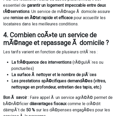
essentiel de
garantir un logement impeccable entre deux
rÃ©servations
. Un service de mÃ©nage Ã domicile assure
une
remise en Ã©tat rapide et efficace
pour accueillir les
locataires dans les meilleures conditions.
4. Combien coÃ»te un service de
mÃ©nage et repassage Ã domicile ?
Les tarifs varient en fonction de plusieurs critÃ¨res :
La frÃ©quence des interventions
(rÃ©guliÃ¨res ou
ponctuelles)
La surface Ã nettoyer et le nombre de piÃ¨ces
Les prestations spÃ©cifiques demandÃ©es (vitres,
nettoyage en profondeur, entretien des tapis, etc.)
Bon Ã savoir
: Faire appel Ã un service agrÃ©Ã© permet de
bÃ©nÃ©ficier
dâavantages fiscaux
comme le crÃ©dit
dâimpÃ´t de
50 %
sur les dÃ©penses engagÃ©es pour les