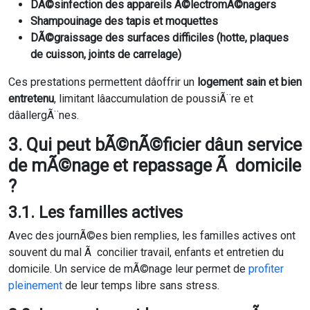
DÃ©sinfection des appareils Ã©lectromÃ©nagers
Shampouinage des tapis et moquettes
DÃ©graissage des surfaces difficiles (hotte, plaques
de cuisson, joints de carrelage)
Ces prestations permettent dâoffrir un
logement sain et bien
entretenu
, limitant lâaccumulation de poussiÃ¨re et
dâallergÃ¨nes.
3. Qui peut bÃ©nÃ©ficier dâun service
de mÃ©nage et repassage Ã domicile
?
3.1. Les familles actives
Avec des journÃ©es bien remplies, les familles actives ont
souvent du mal Ã concilier travail, enfants et entretien du
domicile. Un service de mÃ©nage leur permet de
profiter
pleinement
de leur temps libre sans stress.