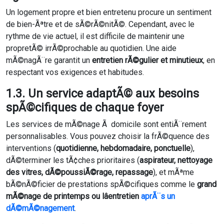
Un logement propre et bien entretenu procure un sentiment
de bien-Ãªtre et de sÃ©rÃ©nitÃ©. Cependant, avec le
rythme de vie actuel, il est difficile de maintenir une
propretÃ© irrÃ©prochable au quotidien. Une aide
mÃ©nagÃ¨re garantit un
entretien rÃ©gulier et minutieux
, en
respectant vos exigences et habitudes.
1.3. Un service adaptÃ© aux besoins
spÃ©cifiques de chaque foyer
Les services de mÃ©nage Ã domicile sont entiÃ¨rement
personnalisables. Vous pouvez choisir la frÃ©quence des
interventions (
quotidienne, hebdomadaire, ponctuelle
),
dÃ©terminer les tÃ¢ches prioritaires (
aspirateur, nettoyage
des vitres, dÃ©poussiÃ©rage, repassage
), et mÃªme
bÃ©nÃ©ficier de prestations spÃ©cifiques comme le
grand
mÃ©nage de printemps ou lâentretien
aprÃ¨s un
dÃ©mÃ©nagement
.