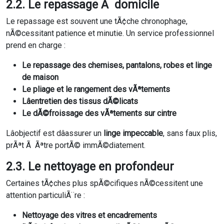
2.2. Le repassage Ã domicile
Le repassage est souvent une tÃ¢che chronophage,
nÃ©cessitant patience et minutie. Un service professionnel
prend en charge :
Le repassage des chemises, pantalons, robes et linge
de maison
Le pliage et le rangement des vÃªtements
Lâentretien des tissus dÃ©licats
Le dÃ©froissage des vÃªtements sur cintre
Lâobjectif est dâassurer un
linge impeccable
, sans faux plis,
prÃªt Ã Ãªtre portÃ© immÃ©diatement.
2.3. Le nettoyage en profondeur
Certaines tÃ¢ches plus spÃ©cifiques nÃ©cessitent une
attention particuliÃ¨re :
Nettoyage des vitres et encadrements