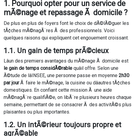
1. Pourquoi opter pour un service de
mÃ©nage et repassage Ã domicile ?
De plus en plus de foyers font le choix de dÃ©lÃ©guer les
tÃ¢ches mÃ©nagÃ¨res Ã des professionnels. Voici
quelques raisons qui expliquent cet engouement croissant.
1.1. Un gain de temps prÃ©cieux
Lâun des premiers avantages du mÃ©nage Ã domicile est
le gain de temps considÃ©rable
quâil offre. Selon une
Ã©tude de lâINSEE, une personne passe en moyenne
2h30
par jour
Ã faire le mÃ©nage, la cuisine ou dâautres tÃ¢ches
domestiques. En confiant cette mission Ã une aide
mÃ©nagÃ¨re qualifiÃ©e, on libÃ¨re plusieurs heures chaque
semaine, permettant de se consacrer Ã des activitÃ©s plus
plaisantes ou plus importantes.
1.2. Un intÃ©rieur toujours propre et
agrÃ©able