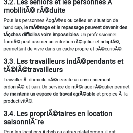
3.2. Les seniors et les personnes Ã
mobilitÃ© rÃ©duite
Pour les personnes Ã¢gÃ©es ou celles en situation de
handicap,
le mÃ©nage et le repassage peuvent devenir des
tÃ¢ches difficiles voire impossibles
. Un professionnel
formÃ© peut assurer un entretien rÃ©gulier et adaptÃ©,
permettant de vivre dans un cadre propre et sÃ©curisÃ©.
3.3. Les travailleurs indÃ©pendants et
tÃ©lÃ©travailleurs
Travailler Ã domicile nÃ©cessite un environnement
ordonnÃ© et sain. Un service de mÃ©nage rÃ©gulier permet
de
maintenir un espace de travail agrÃ©able
et propice Ã la
productivitÃ©.
3.4. Les propriÃ©taires en location
saisonniÃ¨re
Pour les locations Airbnb ou autres plateformes, il est