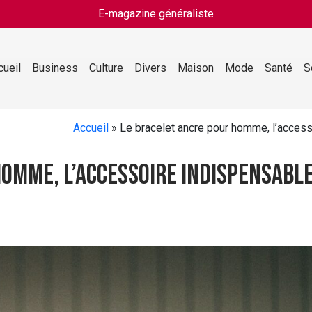
E-magazine généraliste
cueil
Business
Culture
Divers
Maison
Mode
Santé
S
Accueil
»
Le bracelet ancre pour homme, l’access
homme, l’accessoire indispensabl