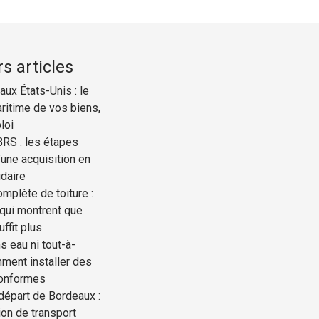
s articles
ux États-Unis : le
ritime de vos biens,
loi
BRS : les étapes
une acquisition en
idaire
mplète de toiture :
 qui montrent que
uffit plus
s eau ni tout-à-
mment installer des
conformes
départ de Bordeaux :
ion de transport