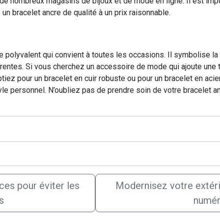
de nombreux magasins de bijoux et de mode en ligne. Il est impo
n bracelet ancre de qualité à un prix raisonnable.
olyvalent qui convient à toutes les occasions. Il symbolise la sta
entes. Si vous cherchez un accessoire de mode qui ajoute une to
iez pour un bracelet en cuir robuste ou pour un bracelet en acier
tyle personnel. N’oubliez pas de prendre soin de votre bracelet an
ces pour éviter les
Modernisez votre extéri
s
numér