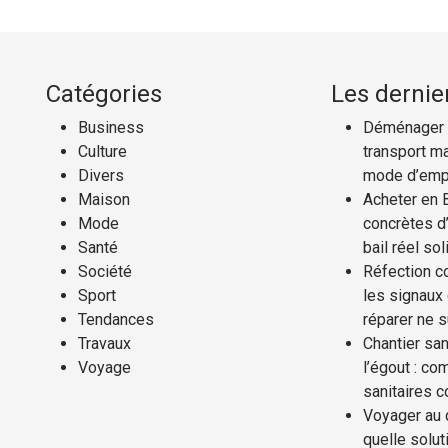
Catégories
Les dernier
Business
Déménager a
Culture
transport ma
Divers
mode d’emp
Maison
Acheter en 
Mode
concrètes d’
Santé
bail réel sol
Société
Réfection co
Sport
les signaux
Tendances
réparer ne s
Travaux
Chantier san
Voyage
l’égout : co
sanitaires 
Voyager au 
quelle solut