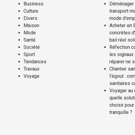
Business
Déménager a
Culture
transport ma
Divers
mode d’emp
Maison
Acheter en 
Mode
concrètes d’
Santé
bail réel sol
Société
Réfection co
Sport
les signaux
Tendances
réparer ne s
Travaux
Chantier san
Voyage
l’égout : co
sanitaires 
Voyager au 
quelle solut
choisir pour 
tranquille ?