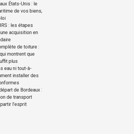
ux États-Unis : le
ritime de vos biens,
loi
BRS : les étapes
une acquisition en
idaire
mplète de toiture :
 qui montrent que
uffit plus
s eau ni tout-à-
mment installer des
conformes
départ de Bordeaux :
ion de transport
partir l’esprit