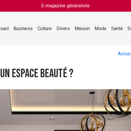
E-magazine généraliste
cueil
Business
Culture
Divers
Maison
Mode
Santé
S
Accuei
 un espace beauté ?