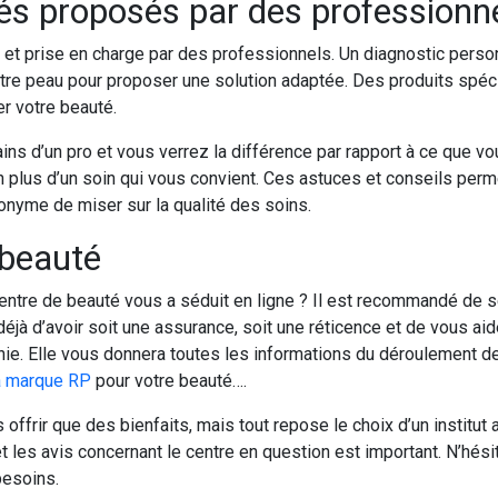
tés proposés par des professionn
 et prise en charge par des professionnels. Un diagnostic perso
otre peau pour proposer une solution adaptée. Des produits spé
r votre beauté.
ns d’un pro et vous verrez la différence par rapport à ce que vo
plus d’un soin qui vous convient. Ces astuces et conseils perme
onyme de miser sur la qualité des soins.
 beauté
entre de beauté vous a séduit en ligne ? Il est recommandé de se
 déjà d’avoir soit une assurance, soit une réticence et de vous a
pathie. Elle vous donnera toutes les informations du déroulement
a marque RP
pour votre beauté….
offrir que des bienfaits, mais tout repose le choix d’un institut 
et les avis concernant le centre en question est important. N’hésit
besoins.