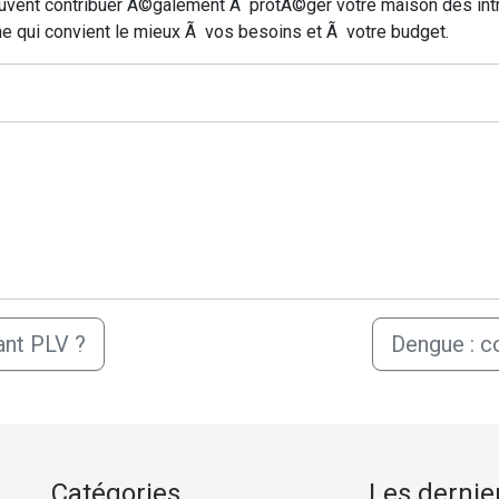
euvent contribuer Ã©galement Ã protÃ©ger votre maison des intr
ne qui convient le mieux Ã vos besoins et Ã votre budget.
ant PLV ?
Dengue : c
Catégories
Les dernier