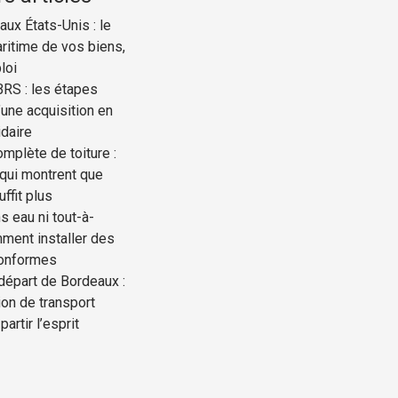
ux États-Unis : le
ritime de vos biens,
loi
BRS : les étapes
une acquisition en
idaire
mplète de toiture :
 qui montrent que
uffit plus
s eau ni tout-à-
mment installer des
conformes
départ de Bordeaux :
ion de transport
partir l’esprit