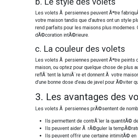
b. Le style des volets
Les volets Ã persiennes peuvent Ãªtre fabriquÃ
votre maison tandis que d’autres ont un style 
rend parfaits pour les maisons plus modernes. Q
dÃ©coration intÃ©rieure.
c. La couleur des volets
Les volets Ã persiennes peuvent Ãªtre peints d
maison, ou optez pour quelque chose de plus aud
reflÃ¨tent la lumiÃ¨re et donnent Ã votre mais
d’une bonne dose d’eau de javel pour Ã©viter qu
3. Les avantages des vo
Les volets Ã persiennes prÃ©sentent de nomb
Ils permettent de contrÃ´ler la quantitÃ© d
Ils peuvent aider Ã rÃ©guler la tempÃ©ratu
Ils peuvent offrir une certaine intimitÃ© en