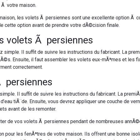
e Ã votre maison.
 maison, les volets Ã persiennes sont une excellente option Ã 
 cette option avant de prendre votre dÃ©cision finale.
s volets Ã persiennes
z simple. Il suffit de suivre les instructions du fabricant. La
ixÃ©s. Ensuite, il faut assembler les volets eux-mÃªmes et les f
erment correctement.
 Ã persiennes
simple. Il suffit de suivre les instructions du fabricant. La p
t d’eau tiÃ¨de. Ensuite, vous devrez appliquer une couche de verni
lets avant de les remonter.
fiter de vos volets Ã persiennes pendant de nombreuses annÃ©
n pour les fenÃªtres de votre maison. Ils offrent une bonne isol