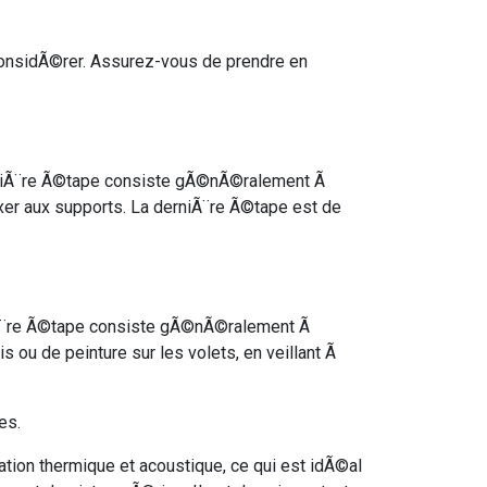
considÃ©rer. Assurez-vous de prendre en
 premiÃ¨re Ã©tape consiste gÃ©nÃ©ralement Ã
ixer aux supports. La derniÃ¨re Ã©tape est de
remiÃ¨re Ã©tape consiste gÃ©nÃ©ralement Ã
s ou de peinture sur les volets, en veillant Ã
es.
ation thermique et acoustique, ce qui est idÃ©al