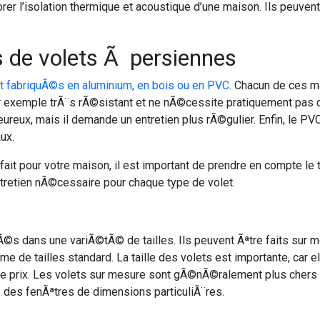
 l’isolation thermique et acoustique d’une maison. Ils peuvent
s de volets Ã persiennes
 fabriquÃ©s en aluminium, en bois ou en PVC
. Chacun de ces m
ar exemple trÃ¨s rÃ©sistant et ne nÃ©cessite pratiquement pas d
leureux, mais il demande un entretien plus rÃ©gulier. Enfin, le 
ux.
fait pour votre maison, il est important de prendre en compte l
retien nÃ©cessaire pour chaque type de volet.
s dans une variÃ©tÃ© de tailles. Ils peuvent Ãªtre faits sur me
 de tailles standard. La taille des volets est importante, car e
e prix. Les volets sur mesure sont gÃ©nÃ©ralement plus chers qu
z des fenÃªtres de dimensions particuliÃ¨res.