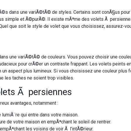
©s dans une variÃ©tÃ© de styles. Certains sont conÃ§us pour s
plus simple et Ã©purÃ©. Il existe mÃªme des volets Ã persienne
uel que soit le style de volet que vous choisissez, assurez-vous
ans une variÃ©tÃ© de couleurs. Vous pouvez choisir une couleur
acieux pour crÃ©er un contraste frappant. Les volets peints en b
on un aspect plus lumineux. Si vous choisissez une couleur plus
e les taches ne soient trop visibles.
lets Ã persiennes
reux avantages, notamment :
e lumiÃ¨re qui entre dans votre maison.
re de votre maison en empÃªchant le soleil de rentrer.
 empÃªchant les voisins de voir Ã l’intÃ©rieur.