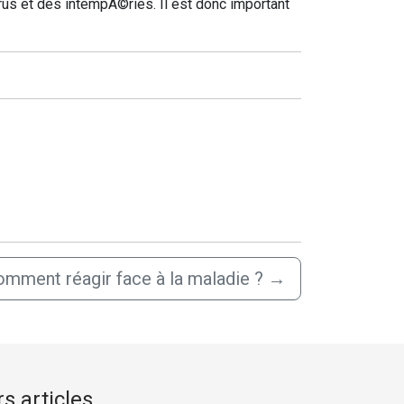
us et des intempÃ©ries. Il est donc important
omment réagir face à la maladie ?
→
s articles