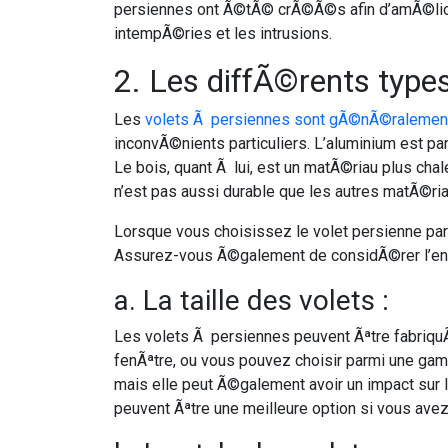
persiennes ont Ã©tÃ© crÃ©Ã©s afin d’amÃ©liorer
intempÃ©ries et les intrusions.
2. Les diffÃ©rents type
Les
volets Ã persiennes sont gÃ©nÃ©ralement
inconvÃ©nients particuliers. L’aluminium est p
Le bois, quant Ã lui, est un matÃ©riau plus cha
n’est pas aussi durable que les autres matÃ©ria
Lorsque vous choisissez le volet persienne par
Assurez-vous Ã©galement de considÃ©rer l’ent
a. La taille des volets :
Les volets Ã persiennes peuvent Ãªtre fabriquÃ©
fenÃªtre, ou vous pouvez choisir parmi une gamme
mais elle peut Ã©galement avoir un impact sur l
peuvent Ãªtre une meilleure option si vous ave