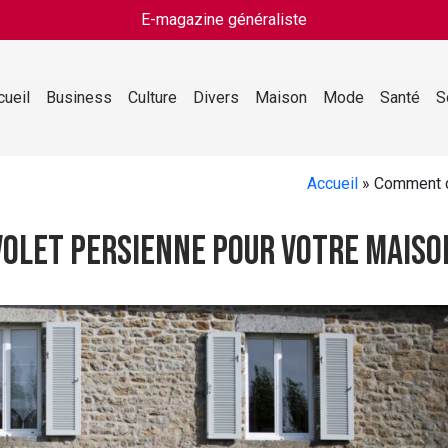
E-magazine généraliste
cueil
Business
Culture
Divers
Maison
Mode
Santé
S
Accueil
»
Comment ch
volet persienne pour votre maiso