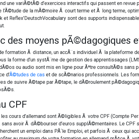
 une variÃ©tÃ© d’exercices interactifs qui passent en revue 
e l’Ã©tude de la mÃ©moire Ã court terme et Ã long terme, opti
k et Reflex’DeutschVocabulary sont des supports indispensables
ut.
ec des moyens pÃ©dagogiques et
de formation Ã distance, un accÃ¨s individuel Ã la plateforme d
ous la forme d’un systÃ¨me de gestion des apprentissages (LM
idÃ©os ou audio sont mis en ligne pour Ãªtre consultÃ©s sans 
ce d’
Ã©tudes de cas
et de scÃ©narios professionnels. Les forma
ires de suivre Ã©tape par Ã©tape, le dÃ©roulement pÃ©dagogiqu
posÃ©s.
au CPF
es cours d’allemand sont Ã©ligibles Ã votre CPF (Compte Perso
 sans avoir Ã dÃ©bourser d’euros supplÃ©mentaires. Le CPF s’ad
herchent un emploi dans PÃ´le Emploi, et parfois Ã ceux qui acco
fiter au maximum de votre formation en allemand grÃ¢ce Ã vot