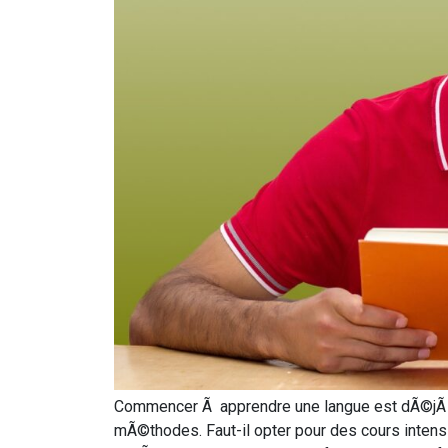
Commencer Ã apprendre une langue est dÃ©jÃ pÃ©
mÃ©thodes. Faut-il opter pour des cours intensi