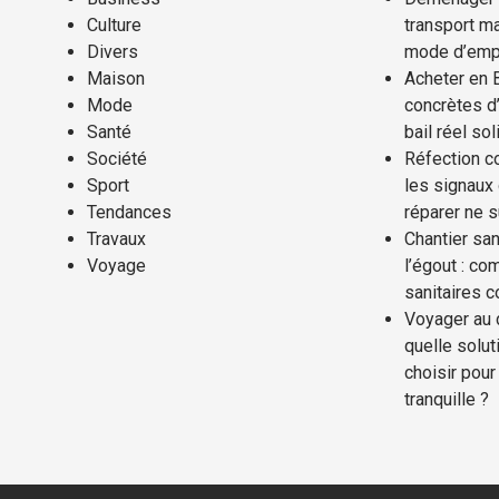
Culture
transport ma
Divers
mode d’emp
Maison
Acheter en 
Mode
concrètes d’
Santé
bail réel sol
Société
Réfection co
Sport
les signaux
Tendances
réparer ne s
Travaux
Chantier san
Voyage
l’égout : co
sanitaires 
Voyager au 
quelle solut
choisir pour 
tranquille ?