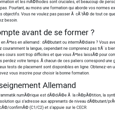
rmation et les mÃ©thodes sont cruciales, et beaucoup de personn
as. Pourtant, au moins une formation qui aborde vos normes exi
s objectifs. Vous ne voulez pas passer Ã cÃ´tÃ© de tout ce que l
ez besoin.
compte avant de se former ?
us en Ãªtes en allemand : dÃ©butant ou intermÃ©diaire ? Vous av
z couramment la langue, cependant ne comprenez pas trÃ¨s bie
les cours sont trop difficiles et que vous Ãªtes laissÃ© pour c
ous perdez votre temps. Ã chacun de ces paliers correspond une
eux tests de placement sont disponibles en ligne. Obtenez-en u
evez vous inscrire pour choisir la bonne formation.
enseignement Allemand
rammatik numÃ©rique est dÃ©diÃ©e Ã la rÃ©pÃ©tition, la synth
e solution qui s’adresse aux apprenants de niveau dÃ©butant/pr
cÃ©/confirmÃ© (C1/C2) et s’appuie sur le CECR.