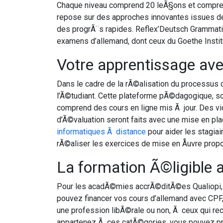
Chaque niveau comprend 20 leÃ§ons et comprend
repose sur des approches innovantes issues d
des progrÃ¨s rapides. Reflex’Deutsch Grammati
examens d’allemand, dont ceux du Goethe Instit
Votre apprentissage av
Dans le cadre de la rÃ©alisation du processus 
l’Ã©tudiant. Cette plateforme pÃ©dagogique, s
comprend des cours en ligne mis Ã jour. Des v
d’Ã©valuation seront faits avec une mise en pla
informatiques Ã distance
pour aider les stagia
rÃ©aliser les exercices de mise en Åuvre pro
La formation Ã©ligible 
Pour les acadÃ©mies accrÃ©ditÃ©es Qualiopi, l
pouvez financer vos cours d’allemand avec CPF,
une profession libÃ©rale ou non, Ã ceux qui rec
appartenez Ã ces catÃ©gories, vous pouvez pro