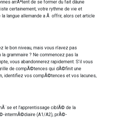
es arrÃªtent de se former du fait dâune
ste certainement, votre rythme de vie et
a langue allemande a Ã offrir, alors cet article
ez le bon niveau, mais vous n’avez pas
n la grammaire ? Ne commencez pas la
ompte, vous abandonnerez rapidement. S’il vous
 grille de compÃ©tences qui dÃ©finit une
n, identifiez vos compÃ©tences et vos lacunes,
Ã¨se et l’apprentissage ciblÃ© de la
Ã©-intermÃ©diaire (A1/A2), prÃ©-