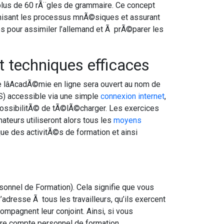
plus de 60 rÃ¨gles de grammaire. Ce concept
misant les processus mnÃ©siques et assurant
 pour assimiler l’allemand et Ã prÃ©parer les
 techniques efficaces
e lâAcadÃ©mie en ligne sera ouvert au nom de
S) accessible via une simple
connexion internet
,
possibilitÃ© de tÃ©lÃ©charger. Les exercices
teurs utiliseront alors tous les
moyens
e des activitÃ©s de formation et ainsi
nnel de Formation). Cela signifie que vous
resse Ã tous les travailleurs, qu’ils exercent
mpagnent leur conjoint. Ainsi, si vous
re compte personnel de formation.