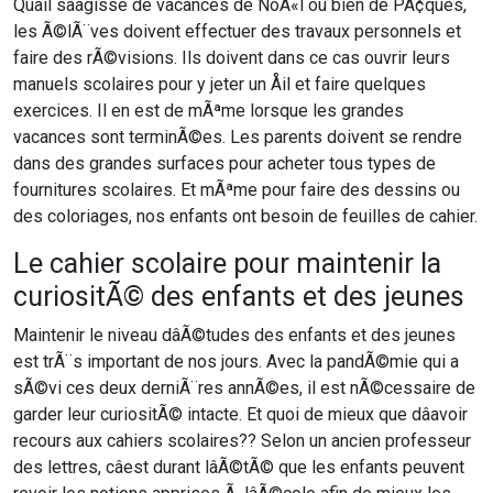
Quâil sâagisse de vacances de NoÃ«l ou bien de PÃ¢ques,
les Ã©lÃ¨ves doivent effectuer des travaux personnels et
faire des rÃ©visions. Ils doivent dans ce cas ouvrir leurs
manuels scolaires pour y jeter un Åil et faire quelques
exercices. Il en est de mÃªme lorsque les grandes
vacances sont terminÃ©es. Les parents doivent se rendre
dans des grandes surfaces pour acheter tous types de
fournitures scolaires. Et mÃªme pour faire des dessins ou
des coloriages, nos enfants ont besoin de feuilles de cahier.
Le cahier scolaire pour maintenir la
curiositÃ© des enfants et des jeunes
Maintenir le niveau dâÃ©tudes des enfants et des jeunes
est trÃ¨s important de nos jours. Avec la pandÃ©mie qui a
sÃ©vi ces deux derniÃ¨res annÃ©es, il est nÃ©cessaire de
garder leur curiositÃ© intacte. Et quoi de mieux que dâavoir
recours aux cahiers s
colaires?? Selon un ancien professeur
des lettres, câest durant lâÃ©tÃ© que les enfants peuvent