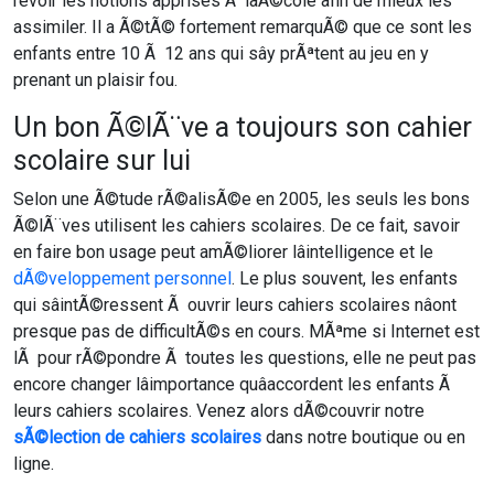
revoir les notions apprises Ã lâÃ©cole afin de mieux les
assimiler. Il a Ã©tÃ© fortement remarquÃ© que ce sont les
enfants entre 10 Ã 12 ans qui sây prÃªtent au jeu en y
prenant un plaisir fou.
Un bon Ã©lÃ¨ve a toujours son cahier
scolaire sur lui
Selon une Ã©tude rÃ©alisÃ©e en 2005, les seuls les bons
Ã©lÃ¨ves utilisent les cahiers scolaires. De ce fait, savoir
en faire bon usage peut amÃ©liorer lâintelligence et le
dÃ©veloppement personnel
. Le plus souvent, les enfants
qui sâintÃ©ressent Ã ouvrir leurs cahiers scolaires nâont
presque pas de difficultÃ©s en cours. MÃªme si Internet est
lÃ pour rÃ©pondre Ã toutes les questions, elle ne peut pas
encore changer lâimportance quâaccordent les enfants Ã
leurs cahiers scolaires. Venez alors dÃ©couvrir notre
sÃ©lection de cahiers scolaires
dans notre boutique ou en
ligne.