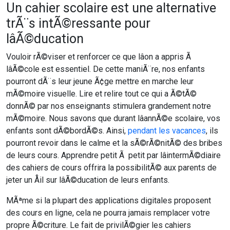
Un cahier scolaire est une alternative
trÃ¨s intÃ©ressante pour
lâÃ©ducation
Vouloir rÃ©viser et renforcer ce que lâon a appris Ã
lâÃ©cole est essentiel. De cette maniÃ¨re, nos enfants
pourront dÃ¨s leur jeune Ã¢ge mettre en marche leur
mÃ©moire visuelle. Lire et relire tout ce qui a Ã©tÃ©
donnÃ© par nos enseignants stimulera grandement notre
mÃ©moire. Nous savons que durant lâannÃ©e scolaire, vos
enfants sont dÃ©bordÃ©s. Ainsi,
pendant les vacances
, ils
pourront revoir dans le calme et la sÃ©rÃ©nitÃ© des bribes
de leurs cours. Apprendre petit Ã petit par lâintermÃ©diaire
des cahiers de cours offrira la possibilitÃ© aux parents de
jeter un Åil sur lâÃ©ducation de leurs enfants.
MÃªme si la plupart des applications digitales proposent
des cours en ligne, cela ne pourra jamais remplacer votre
propre Ã©criture. Le fait de privilÃ©gier les cahiers