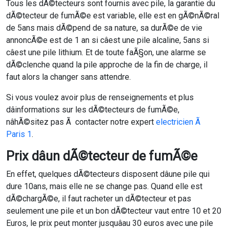
Tous les dÃ©tecteurs sont fournis avec pile, la garantie du
dÃ©tecteur de fumÃ©e est variable, elle est en gÃ©nÃ©ral
de 5ans mais dÃ©pend de sa nature, sa durÃ©e de vie
annoncÃ©e est de 1 an si câest une pile alcaline, 5ans si
câest une pile lithium. Et de toute faÃ§on, une alarme se
dÃ©clenche quand la pile approche de la fin de charge, il
faut alors la changer sans attendre.
Si vous voulez avoir plus de renseignements et plus
dâinformations sur les dÃ©tecteurs de fumÃ©e,
nâhÃ©sitez pas Ã contacter notre expert
electricien Ã
Paris 1
.
Prix dâun dÃ©tecteur de fumÃ©e
En effet, quelques dÃ©tecteurs disposent dâune pile qui
dure 10ans, mais elle ne se change pas. Quand elle est
dÃ©chargÃ©e, il faut racheter un dÃ©tecteur et pas
seulement une pile et un bon dÃ©tecteur vaut entre 10 et 20
Euros, le prix peut monter jusquâau 30 euros avec une pile