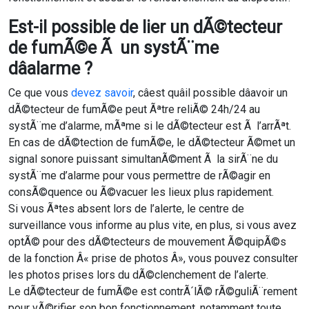
Est-il possible de lier un dÃ©tecteur
de fumÃ©e Ã un systÃ¨me
dâalarme ?
Ce que vous
devez savoir
, câest quâil possible dâavoir un
dÃ©tecteur de fumÃ©e peut Ãªtre reliÃ© 24h/24 au
systÃ¨me d’alarme, mÃªme si le dÃ©tecteur est Ã l’arrÃªt.
En cas de dÃ©tection de fumÃ©e, le dÃ©tecteur Ã©met un
signal sonore puissant simultanÃ©ment Ã la sirÃ¨ne du
systÃ¨me d’alarme pour vous permettre de rÃ©agir en
consÃ©quence ou Ã©vacuer les lieux plus rapidement.
Si vous Ãªtes absent lors de l’alerte, le centre de
surveillance vous informe au plus vite, en plus, si vous avez
optÃ© pour des dÃ©tecteurs de mouvement Ã©quipÃ©s
de la fonction Â« prise de photos Â», vous pouvez consulter
les photos prises lors du dÃ©clenchement de l’alerte.
Le dÃ©tecteur de fumÃ©e est contrÃ´lÃ© rÃ©guliÃ¨rement
pour vÃ©rifier son bon fonctionnement, notamment toute