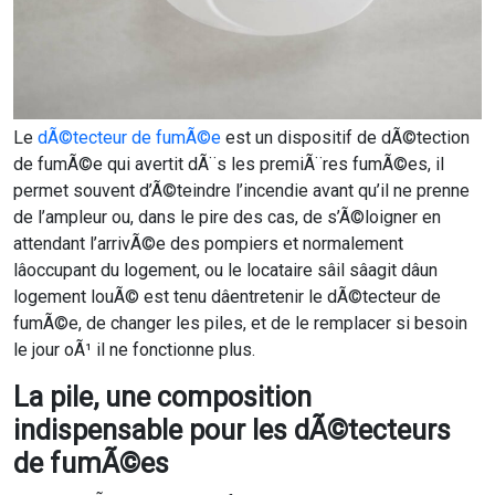
Le
dÃ©tecteur de fumÃ©e
est un dispositif de dÃ©tection
de fumÃ©e qui avertit dÃ¨s les premiÃ¨res fumÃ©es, il
permet souvent d’Ã©teindre l’incendie avant qu’il ne prenne
de l’ampleur ou, dans le pire des cas, de s’Ã©loigner en
attendant l’arrivÃ©e des pompiers et normalement
lâoccupant du logement, ou le locataire sâil sâagit dâun
logement louÃ© est tenu dâentretenir le dÃ©tecteur de
fumÃ©e, de changer les piles, et de le remplacer si besoin
le jour oÃ¹ il ne fonctionne plus.
La pile, une composition
indispensable pour les dÃ©tecteurs
de fumÃ©es