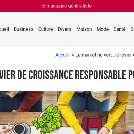
E-magazine généraliste
cueil
Business
Culture
Divers
Maison
Mode
Santé
S
Accueil
»
Le marketing vert : le levie
evier de croissance responsable 