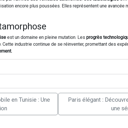
lisation encore plus poussées. Elles représentent une avancée 
étamorphose
ise
est un domaine en pleine mutation. Les
progrès technologi
e
. Cette industrie continue de se réinventer, promettant des expé
ement.
ile en Tunisie : Une
Paris élégant : Découvr
ion
une sé