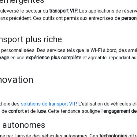
uleversé le secteur du
transport VIP.
Les applications de réserva
ans précédent. Ces outils ont permis aux entreprises de
personn
nsport plus riche
és personnalisées. Des services tels que le Wi-Fi à bord, des am
yage
en une
expérience plus complète
et agréable, répondant a
nnovation
 choix des
solutions de transport VIP.
L’utilisation de véhicules é
n de
confort
et de
luxe
. Cette tendance souligne l’
engagement de l
s autonomes
onné par l’arrivée des véhicules autonomes. Ces
technologies
off