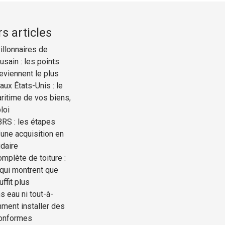
s articles
illonnaires de
ousain : les points
reviennent le plus
ux États-Unis : le
ritime de vos biens,
loi
BRS : les étapes
une acquisition en
idaire
mplète de toiture :
 qui montrent que
uffit plus
s eau ni tout-à-
mment installer des
conformes