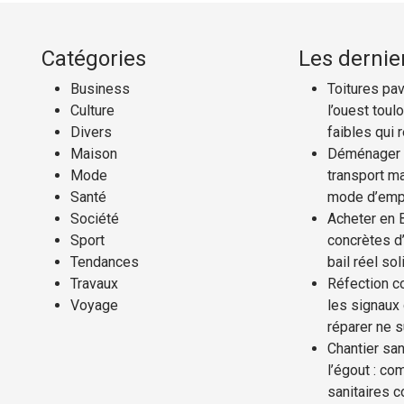
Catégories
Les dernier
Business
Toitures pav
Culture
l’ouest toul
Divers
faibles qui 
Maison
Déménager a
Mode
transport ma
Santé
mode d’emp
Société
Acheter en 
Sport
concrètes d’
Tendances
bail réel sol
Travaux
Réfection co
Voyage
les signaux
réparer ne s
Chantier san
l’égout : co
sanitaires 