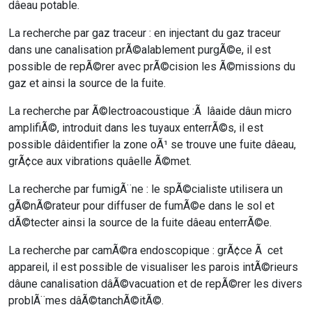
dâeau potable.
La recherche par gaz traceur : en injectant du gaz traceur
dans une canalisation prÃ©alablement purgÃ©e, il est
possible de repÃ©rer avec prÃ©cision les Ã©missions du
gaz et ainsi la source de la fuite.
La recherche par Ã©lectroacoustique :Ã lâaide dâun micro
amplifiÃ©, introduit dans les tuyaux enterrÃ©s, il est
possible dâidentifier la zone oÃ¹ se trouve une fuite dâeau,
grÃ¢ce aux vibrations quâelle Ã©met.
La recherche par fumigÃ¨ne : le spÃ©cialiste utilisera un
gÃ©nÃ©rateur pour diffuser de fumÃ©e dans le sol et
dÃ©tecter ainsi la source de la fuite dâeau enterrÃ©e.
La recherche par camÃ©ra endoscopique : grÃ¢ce Ã cet
appareil, il est possible de visualiser les parois intÃ©rieurs
dâune canalisation dâÃ©vacuation et de repÃ©rer les divers
problÃ¨mes dâÃ©tanchÃ©itÃ©.