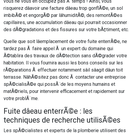
vous ne vous en occupez pas Ã temps ! Ainsi, vous
risquerez dâavoir une facture dâeau trop gonflÃ©e, un sol
imbibÃ© et engorgÃ© par lâhumiditÃ©, des remontÃ©es
capillaires, une accumulation dâeau qui pourrait occasionner
des dÃ©gradations et des fissures sur votre bÃ¢timent, etc.
Quelle que soit lâemplacement de votre fuite enterrÃ©e, ne
tardez pas Ã faire appel Ã un expert du domaine qui
Ã©tablira des travaux de dÃ©tection sans dÃ©grader votre
habitation. Il vous fournira aussi les bons conseils sur les
rÃ©parations Ã effectuer notamment sâil sâagit dâun toit
terrasse. NâhÃ©sitez pas donc Ã contacter une entreprise
spÃ©cialisÃ©e qui possÃ¨de les moyens humains et
matÃ©riels, pour intervenir efficacement et rapidement sur
votre problÃ¨me.
Fuite dâeau enterrÃ©e : les
techniques de recherche utilisÃ©es
Les spÃ©cialistes et experts de la plomberie utilisent des