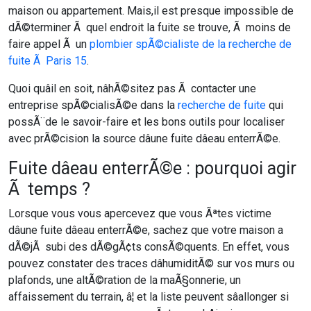
maison ou appartement. Mais,il est presque impossible de
dÃ©terminer Ã quel endroit la fuite se trouve, Ã moins de
faire appel Ã un
plombier spÃ©cialiste de la recherche de
fuite Ã Paris 15
.
Quoi quâil en soit, nâhÃ©sitez pas Ã contacter une
entreprise spÃ©cialisÃ©e dans la
recherche de fuite
qui
possÃ¨de le savoir-faire et les bons outils pour localiser
avec prÃ©cision la source dâune fuite dâeau enterrÃ©e.
Fuite dâeau enterrÃ©e : pourquoi agir
Ã temps ?
Lorsque vous vous apercevez que vous Ãªtes victime
dâune fuite dâeau enterrÃ©e, sachez que votre maison a
dÃ©jÃ subi des dÃ©gÃ¢ts consÃ©quents. En effet, vous
pouvez constater des traces dâhumiditÃ© sur vos murs ou
plafonds, une altÃ©ration de la maÃ§onnerie, un
affaissement du terrain, â¦ et la liste peuvent sâallonger si