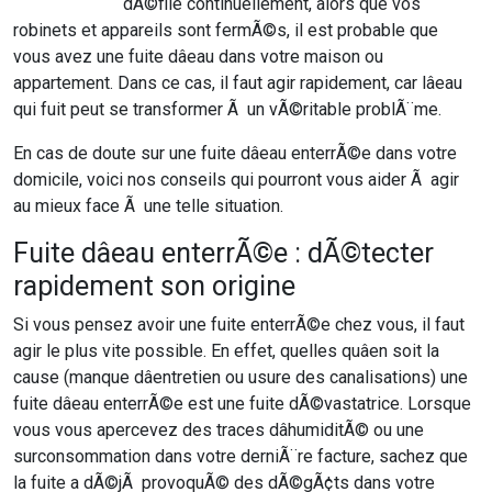
dÃ©file continuellement, alors que vos
robinets et appareils sont fermÃ©s, il est probable que
vous avez une fuite dâeau dans votre maison ou
appartement. Dans ce cas, il faut agir rapidement, car lâeau
qui fuit peut se transformer Ã un vÃ©ritable problÃ¨me.
En cas de doute sur une fuite dâeau enterrÃ©e dans votre
domicile, voici nos conseils qui pourront vous aider Ã agir
au mieux face Ã une telle situation.
Fuite dâeau enterrÃ©e : dÃ©tecter
rapidement son origine
Si vous pensez avoir une fuite enterrÃ©e chez vous, il faut
agir le plus vite possible. En effet, quelles quâen soit la
cause (manque dâentretien ou usure des canalisations) une
fuite dâeau enterrÃ©e est une fuite dÃ©vastatrice. Lorsque
vous vous apercevez des traces dâhumiditÃ© ou une
surconsommation dans votre derniÃ¨re facture, sachez que
la fuite a dÃ©jÃ provoquÃ© des dÃ©gÃ¢ts dans votre