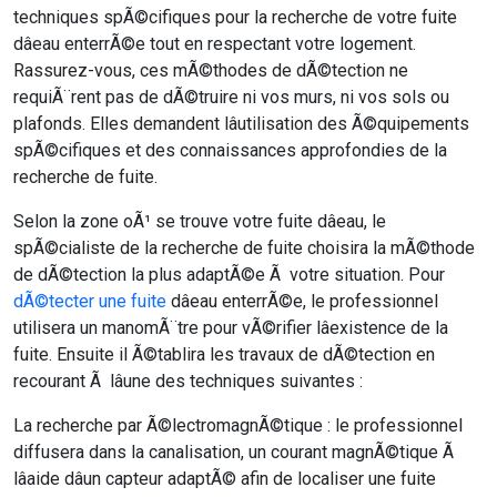
techniques spÃ©cifiques pour la recherche de votre fuite
dâeau enterrÃ©e tout en respectant votre logement.
Rassurez-vous, ces mÃ©thodes de dÃ©tection ne
requiÃ¨rent pas de dÃ©truire ni vos murs, ni vos sols ou
plafonds. Elles demandent lâutilisation des Ã©quipements
spÃ©cifiques et des connaissances approfondies de la
recherche de fuite.
Selon la zone oÃ¹ se trouve votre fuite dâeau, le
spÃ©cialiste de la recherche de fuite choisira la mÃ©thode
de dÃ©tection la plus adaptÃ©e Ã votre situation. Pour
dÃ©tecter une fuite
dâeau enterrÃ©e, le professionnel
utilisera un manomÃ¨tre pour vÃ©rifier lâexistence de la
fuite. Ensuite il Ã©tablira les travaux de dÃ©tection en
recourant Ã lâune des techniques suivantes :
La recherche par Ã©lectromagnÃ©tique : le professionnel
diffusera dans la canalisation, un courant magnÃ©tique Ã
lâaide dâun capteur adaptÃ© afin de localiser une fuite