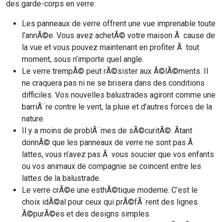
des garde-corps en verre:
Les panneaux de verre offrent une vue imprenable toute
l’annÃ©e. Vous avez achetÃ© votre maison Ã cause de
la vue et vous pouvez maintenant en profiter Ã tout
moment, sous n’importe quel angle.
Le verre trempÃ© peut rÃ©sister aux Ã©lÃ©ments. Il
ne craquera pas ni ne se brisera dans des conditions
difficiles. Vos nouvelles balustrades agiront comme une
barriÃ¨re contre le vent, la pluie et d’autres forces de la
nature.
Il y a moins de problÃ¨mes de sÃ©curitÃ©. Ãtant
donnÃ© que les panneaux de verre ne sont pas Ã
lattes, vous n’avez pas Ã vous soucier que vos enfants
ou vos animaux de compagnie se coincent entre les
lattes de la balustrade.
Le verre crÃ©e une esthÃ©tique moderne. C’est le
choix idÃ©al pour ceux qui prÃ©fÃ¨rent des lignes
Ã©purÃ©es et des designs simples.